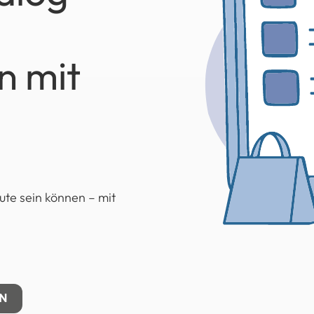
n mit
ute sein können – mit
EN