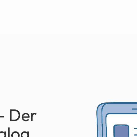
– Der
alog