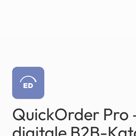
QuickOrder Pro 
digitale B2B-Kat